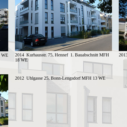
2014 Kurhausstr. 75, Hennef 1. Bauabschnitt MFH
201
6 WE
18 WE
2012 Uhlgasse 25, Bonn-Lengsdorf MFH 13 WE