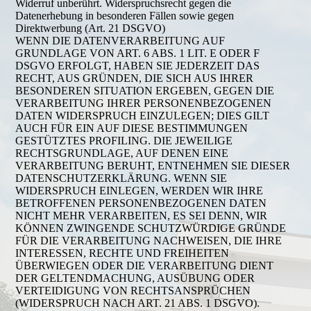
Widerruf unberührt. Widerspruchsrecht gegen die
Datenerhebung in besonderen Fällen sowie gegen
Direktwerbung (Art. 21 DSGVO)
WENN DIE DATENVERARBEITUNG AUF
GRUNDLAGE VON ART. 6 ABS. 1 LIT. E ODER F
DSGVO ERFOLGT, HABEN SIE JEDERZEIT DAS
RECHT, AUS GRÜNDEN, DIE SICH AUS IHRER
BESONDEREN SITUATION ERGEBEN, GEGEN DIE
VERARBEITUNG IHRER PERSONENBEZOGENEN
DATEN WIDERSPRUCH EINZULEGEN; DIES GILT
AUCH FÜR EIN AUF DIESE BESTIMMUNGEN
GESTÜTZTES PROFILING. DIE JEWEILIGE
RECHTSGRUNDLAGE, AUF DENEN EINE
VERARBEITUNG BERUHT, ENTNEHMEN SIE DIESER
DATENSCHUTZERKLÄRUNG. WENN SIE
WIDERSPRUCH EINLEGEN, WERDEN WIR IHRE
BETROFFENEN PERSONENBEZOGENEN DATEN
NICHT MEHR VERARBEITEN, ES SEI DENN, WIR
KÖNNEN ZWINGENDE SCHUTZWÜRDIGE GRÜNDE
FÜR DIE VERARBEITUNG NACHWEISEN, DIE IHRE
INTERESSEN, RECHTE UND FREIHEITEN
ÜBERWIEGEN ODER DIE VERARBEITUNG DIENT
DER GELTENDMACHUNG, AUSÜBUNG ODER
VERTEIDIGUNG VON RECHTSANSPRÜCHEN
(WIDERSPRUCH NACH ART. 21 ABS. 1 DSGVO).