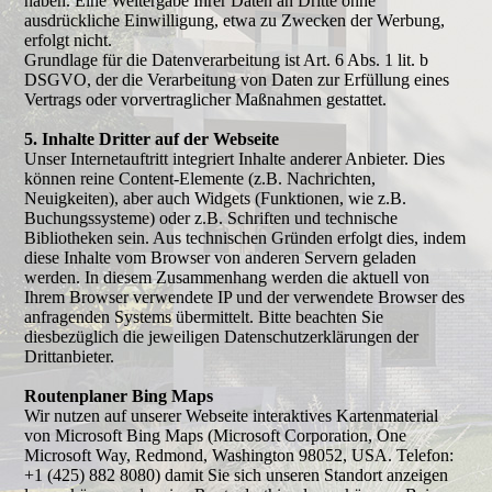
haben. Eine Weitergabe Ihrer Daten an Dritte ohne
ausdrückliche Einwilligung, etwa zu Zwecken der Werbung,
erfolgt nicht.
Grundlage für die Datenverarbeitung ist Art. 6 Abs. 1 lit. b
DSGVO, der die Verarbeitung von Daten zur Erfüllung eines
Vertrags oder vorvertraglicher Maßnahmen gestattet.
5. Inhalte Dritter auf der Webseite
Unser Internetauftritt integriert Inhalte anderer Anbieter. Dies
können reine Content-Elemente (z.B. Nachrichten,
Neuigkeiten), aber auch Widgets (Funktionen, wie z.B.
Buchungssysteme) oder z.B. Schriften und technische
Bibliotheken sein. Aus technischen Gründen erfolgt dies, indem
diese Inhalte vom Browser von anderen Servern geladen
werden. In diesem Zusammenhang werden die aktuell von
Ihrem Browser verwendete IP und der verwendete Browser des
anfragenden Systems übermittelt. Bitte beachten Sie
diesbezüglich die jeweiligen Datenschutzerklärungen der
Drittanbieter.
Routenplaner Bing Maps
Wir nutzen auf unserer Webseite interaktives Kartenmaterial
von Microsoft Bing Maps (Microsoft Corporation, One
Microsoft Way, Redmond, Washington 98052, USA. Telefon:
+1 (425) 882 8080) damit Sie sich unseren Standort anzeigen