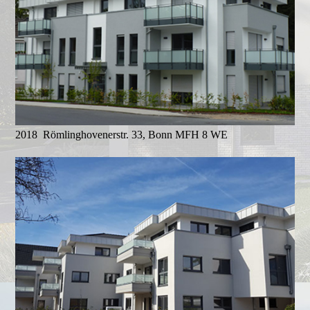
2018 Römlinghovenerstr. 33, Bonn MFH 8 WE