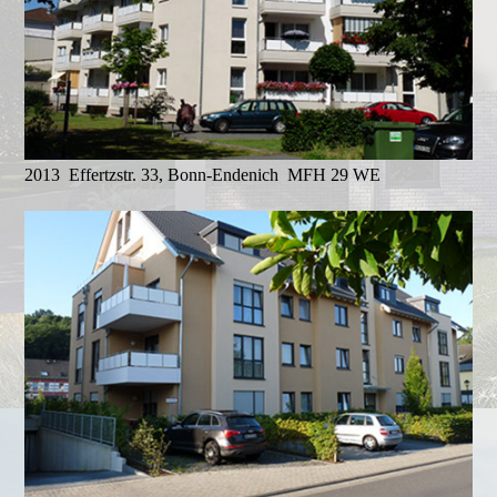
2013 Effertzstr. 33, Bonn-Endenich MFH 29 WE